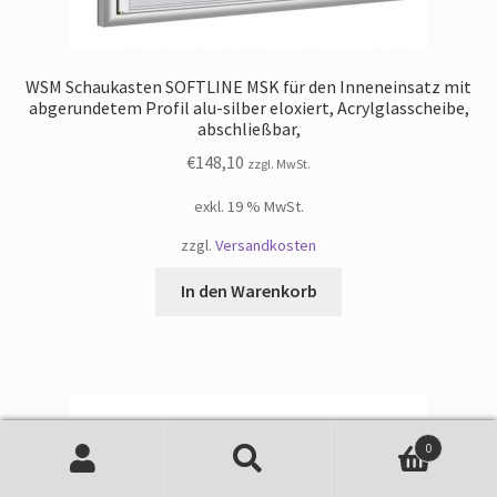
WSM Schaukasten SOFTLINE MSK für den Inneneinsatz mit
abgerundetem Profil alu-silber eloxiert, Acrylglasscheibe,
abschließbar,
€
148,10
zzgl. MwSt.
exkl. 19 % MwSt.
zzgl.
Versandkosten
In den Warenkorb
0
Suche
Suchen