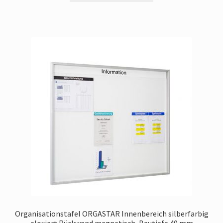
Organisationstafel ORGASTAR Innenbereich silberfarbig
eloxiert Rückwand magnetisch, Bautiefe 40 mm