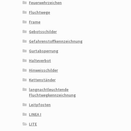
Feuerwehrzeichen
Fluchtwege
Frame
Gebotsschilder
Gefahrenstoffkennzeichnung
Gurtabsperrung
Halteverbot
Hinweisschilder
Kettenständer
langnachtleuchtende
Fluchtwegkennzeichnung
Leitpfosten
LINEA I
LITE