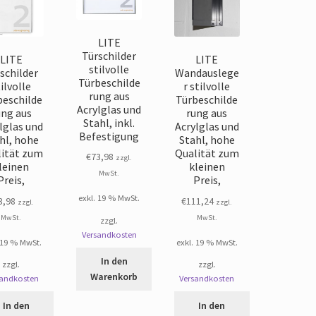
LITE
Türschilder
LITE
LITE
stilvolle
schilder
Wandauslege
Türbeschilde
ilvolle
r stilvolle
rung aus
beschilde
Türbeschilde
Acrylglas und
ung aus
rung aus
Stahl, inkl.
lglas und
Acrylglas und
Befestigung
hl, hohe
Stahl, hohe
lität zum
Qualität zum
€
73,98
zzgl.
leinen
kleinen
MwSt.
Preis,
Preis,
exkl. 19 % MwSt.
3,98
€
111,24
zzgl.
zzgl.
MwSt.
MwSt.
zzgl.
Versandkosten
 19 % MwSt.
exkl. 19 % MwSt.
In den
zzgl.
zzgl.
Warenkorb
sandkosten
Versandkosten
In den
In den