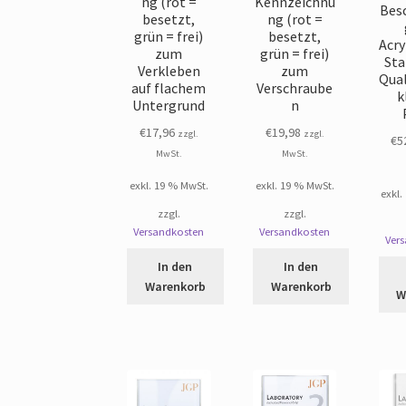
ng (rot =
Kennzeichnu
Bes
besetzt,
ng (rot =
grün = frei)
besetzt,
Acry
zum
grün = frei)
Sta
Verkleben
zum
Qua
auf flachem
Verschraube
k
Untergrund
n
€
17,96
€
19,98
zzgl.
zzgl.
€
5
MwSt.
MwSt.
exkl. 19 % MwSt.
exkl. 19 % MwSt.
exkl.
zzgl.
zzgl.
Versandkosten
Versandkosten
Ver
In den
In den
Warenkorb
Warenkorb
W