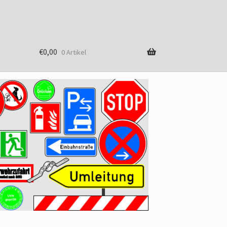
€
0,00
0 Artikel