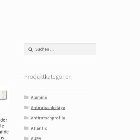
Suchen
nach:
Produktkategorien
Alumino
Antirutschbeläge
E
Antirutschprofile
lder
le
Atlantic
ilde
us
AURA