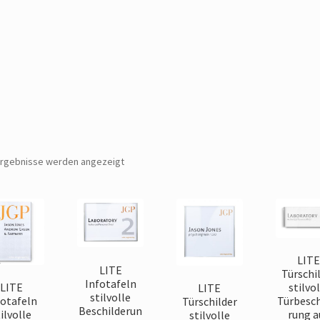
 Ergebnisse werden angezeigt
LIT
LITE
Türschi
Infotafeln
LITE
stilvol
LITE
stilvolle
fotafeln
Türbesch
Türschilder
Beschilderun
ilvolle
rung a
stilvolle