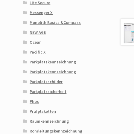
Lite Secure
Messenger X
Monolith Basics &Compass
NEW AGE
Ocean
Pacific X
Parkplatzkennzeichnung
Parkplatzkennzeichnung
Parkplatzschilder
Parkplatzsicherheit
Phos
Prüfplaketten
Raumkennzeichnung
Rohrleitungskennzeichnung