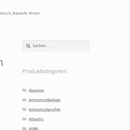
etisch, Bautiefe 40 mm
Suchen
nach:
h
Produktkategorien
Alumino
Antirutschbeläge
Antirutschprofile
Atlantic
AURA