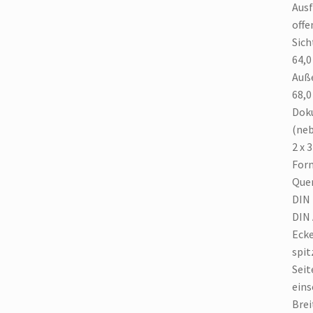
Aus
offe
Sich
64,0
Auß
68,0
Dok
(neb
2 x 
For
Que
DIN
DIN
Eck
spit
Seit
eins
Brei