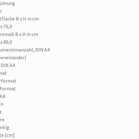
führung
n
tfläche B x H in cm
 x 76,0
enmaß B x H in cm
 x 80,0
umentenanzahl, DIN A4
eneinander)
3 DIN A4
mat
rformat
 Format
 A4
en
z
en
eitig
te [cm]