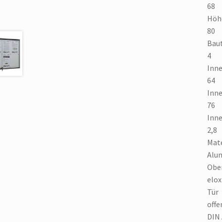
68
Höh
80
Baut
4
Inne
64
Inn
76
Inne
2,8
Mat
Alu
Obe
elox
Tür
offe
DIN