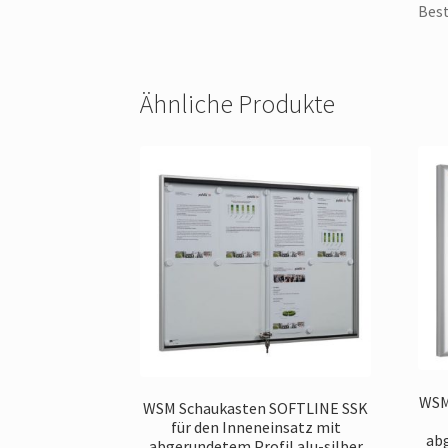
Best
Ähnliche Produkte
WSM
WSM Schaukasten SOFTLINE SSK
für den Inneneinsatz mit
abg
abgerundetem Profil alu-silber