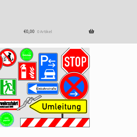
€
0,00
0 Artikel