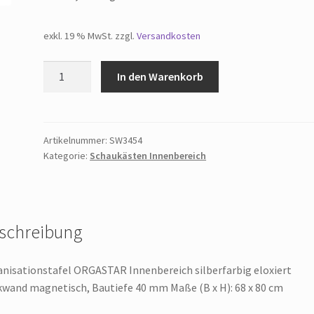
exkl. 19 % MwSt.
zzgl.
Versandkosten
Organisationstafel
In den Warenkorb
ORGASTAR
Innenbereich
silberfarbig
eloxiert
Artikelnummer:
SW3454
Kategorie:
Schaukästen Innenbereich
Rückwand
magnetisch,
Bautiefe
40
mm
schreibung
Menge
nisationstafel ORGASTAR Innenbereich silberfarbig eloxiert
wand magnetisch, Bautiefe 40 mm Maße (B x H): 68 x 80 cm