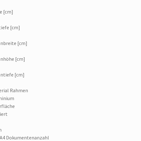
e [cm]
iefe [cm]
nbreite [cm]
enhöhe [cm]
ntiefe [cm]
erial Rahmen
minium
rfläche
iert
n
 A4 Dokumentenanzahl