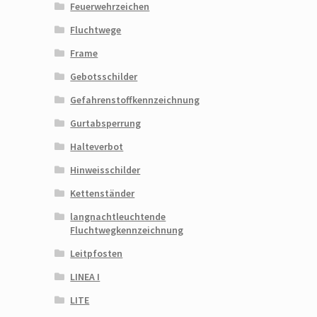
Feuerwehrzeichen
Fluchtwege
Frame
Gebotsschilder
Gefahrenstoffkennzeichnung
Gurtabsperrung
Halteverbot
Hinweisschilder
Kettenständer
langnachtleuchtende
Fluchtwegkennzeichnung
Leitpfosten
LINEA I
LITE