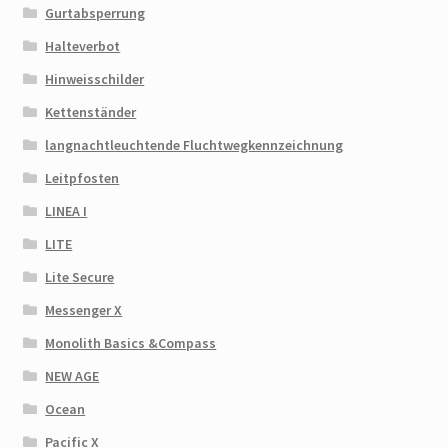
Gurtabsperrung
Halteverbot
Hinweisschilder
Kettenständer
langnachtleuchtende Fluchtwegkennzeichnung
Leitpfosten
LINEA I
LITE
Lite Secure
Messenger X
Monolith Basics &Compass
NEW AGE
Ocean
Pacific X