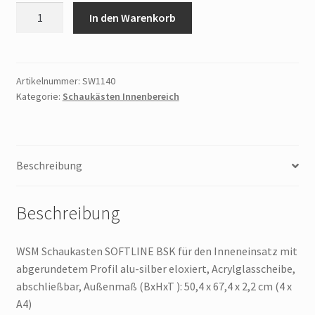
WSM
In den Warenkorb
Schaukasten
SOFTLINE
BSK
für
Artikelnummer:
SW1140
Kategorie:
Schaukästen Innenbereich
den
Inneneinsatz
mit
abgerundetem
Beschreibung
Profil
alu-
silber
Beschreibung
eloxiert,
Acrylglasscheibe,
WSM Schaukasten SOFTLINE BSK für den Inneneinsatz mit
abschließbar,
abgerundetem Profil alu-silber eloxiert, Acrylglasscheibe,
Menge
abschließbar, Außenmaß (BxHxT ): 50,4 x 67,4 x 2,2 cm (4 x
A4)