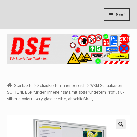
Zur
Zum
Menü
Navigation
Inhalt
springen
springen
Start
Cookie Policy
Mein Konto
Warenkorb
Startseite
Schaukästen Innenbereich
WSM Schaukasten
SOFTLINE BSK für den Inneneinsatz mit abgerundetem Profil alu-
Kasse
silber eloxiert, Acrylglasscheibe, abschließbar,
AGB
Datenschutzbelehrung
🔍