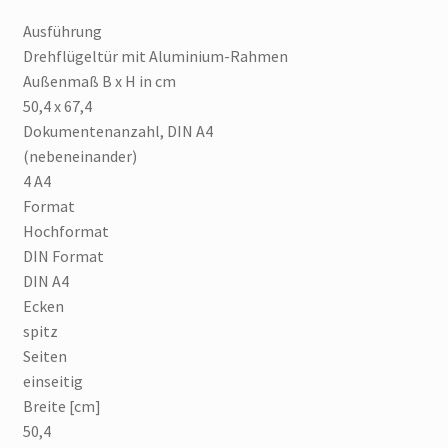
Ausführung
Drehflügeltür mit Aluminium-Rahmen
Außenmaß B x H in cm
50,4 x 67,4
Dokumentenanzahl, DIN A4
(nebeneinander)
4 A4
Format
Hochformat
DIN Format
DIN A4
Ecken
spitz
Seiten
einseitig
Breite [cm]
50,4