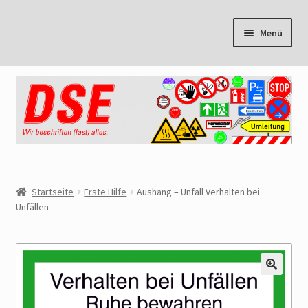
Zur
Zum
Menü
Navigation
Inhalt
springen
springen
Start
Cookie Policy
Mein Konto
Warenkorb
Startseite
Erste Hilfe
Aushang – Unfall Verhalten bei
Unfällen
Kasse
AGB
🔍
Datenschutzbelehrung