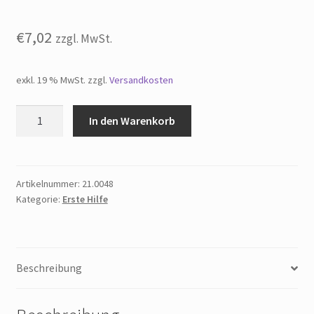
€
7,02
zzgl. MwSt.
exkl. 19 % MwSt.
zzgl.
Versandkosten
Aushang
In den Warenkorb
-
Unfall
Verhalten
bei
Artikelnummer:
21.0048
Kategorie:
Erste Hilfe
Unfällen
Menge
Beschreibung