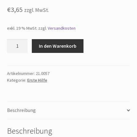
€
3,65
zzgl. MwSt.
exkl. 19 % MwSt.
zzgl.
Versandkosten
Erste-
In den Warenkorb
Hilfe-
Schild
Erste
Hilfe
Artikelnummer:
21.0057
Kategorie:
Erste Hilfe
Menge
Beschreibung
Beschreibung