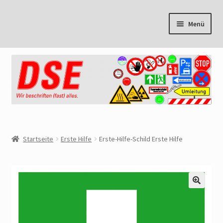
Zur
Zum
Menü
Navigation
Inhalt
springen
springen
Start
Cookie Policy
Mein Konto
Warenkorb
Startseite
Erste Hilfe
Erste-Hilfe-Schild Erste Hilfe
Kasse
AGB
🔍
Datenschutzbelehrung