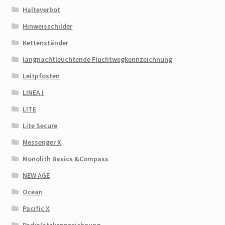
Halteverbot
Hinweisschilder
Kettenständer
langnachtleuchtende Fluchtwegkennzeichnung
Leitpfosten
LINEA I
LITE
Lite Secure
Messenger X
Monolith Basics &Compass
NEW AGE
Ocean
Pacific X