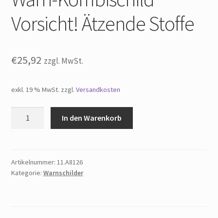
Widerrufsbelehrung
Vorsicht! Ätzende Stoffe
Impressum
€
25,92
zzgl. MwSt.
exkl. 19 % MwSt.
zzgl.
Versandkosten
Warn-
In den Warenkorb
Kombischild
Vorsicht!
Ätzende
Stoffe
Artikelnummer:
11.A8126
Kategorie:
Warnschilder
Menge