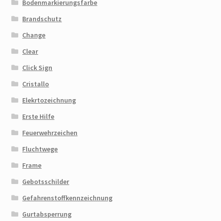
Bodenmarkierungsfarbe
Brandschutz
Change
Clear
Click Sign
Cristallo
Elekrtozeichnung
Erste Hilfe
Feuerwehrzeichen
Fluchtwege
Frame
Gebotsschilder
Gefahrenstoffkennzeichnung
Gurtabsperrung