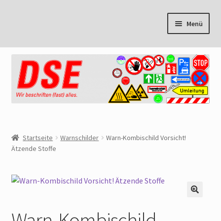
Zur
Zum
Menü
Navigation
Inhalt
springen
springen
Start
Cookie Policy
Mein Konto
Warenkorb
Startseite
Warnschilder
Warn-Kombischild Vorsicht!
Ätzende Stoffe
Kasse
AGB
🔍
Datenschutzbelehrung
Warn-Kombischild