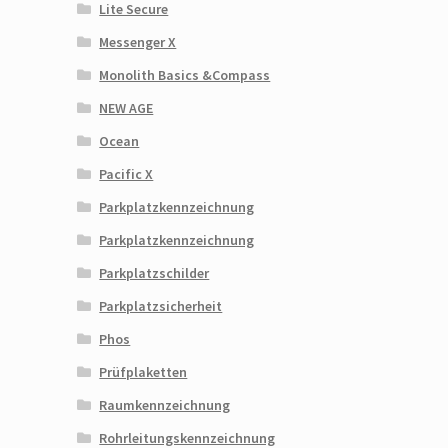
Lite Secure
Messenger X
Monolith Basics &Compass
NEW AGE
Ocean
Pacific X
Parkplatzkennzeichnung
Parkplatzkennzeichnung
Parkplatzschilder
Parkplatzsicherheit
Phos
Prüfplaketten
Raumkennzeichnung
Rohrleitungskennzeichnung