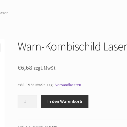
Laser
Warn-Kombischild Lase
€
6,68
zzgl. MwSt.
exkl. 19 % MwSt.
zzgl.
Versandkosten
Warn-
In den Warenkorb
Kombischild
Laser
Menge
Artikelnummer:
43.0430