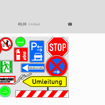
€
0,00
0 Artikel