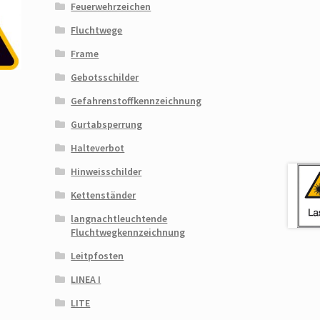
Feuerwehrzeichen
Fluchtwege
Frame
Gebotsschilder
Gefahrenstoffkennzeichnung
Gurtabsperrung
Halteverbot
Hinweisschilder
Kettenständer
langnachtleuchtende
Fluchtwegkennzeichnung
Leitpfosten
LINEA I
LITE