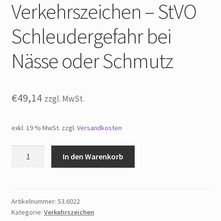
Verkehrszeichen – StVO
Widerrufsbelehrung
Schleudergefahr bei
Impressum
Nässe oder Schmutz
€
49,14
zzgl. MwSt.
exkl. 19 % MwSt.
zzgl.
Versandkosten
Verkehrszeichen
In den Warenkorb
-
StVO
Schleudergefahr
bei
Artikelnummer:
53.6022
Kategorie:
Verkehrszeichen
Nässe