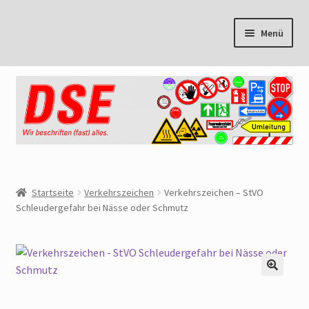
Zur
Zum
Menü
Navigation
Inhalt
springen
springen
Start
Cookie Policy
Mein Konto
Warenkorb
Startseite
Verkehrszeichen
Verkehrszeichen – StVO
Schleudergefahr bei Nässe oder Schmutz
Kasse
AGB
🔍
Datenschutzbelehrung