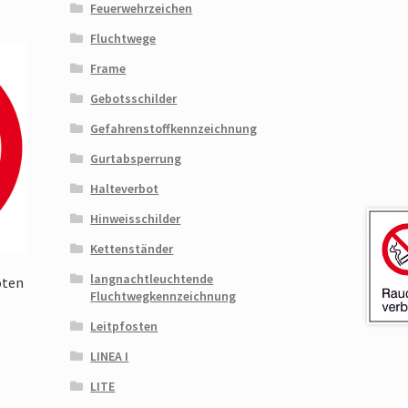
Feuerwehrzeichen
Fluchtwege
Frame
Gebotsschilder
Gefahrenstoffkennzeichnung
Gurtabsperrung
Halteverbot
Hinweisschilder
Kettenständer
langnachtleuchtende
oten
Fluchtwegkennzeichnung
Leitpfosten
LINEA I
LITE