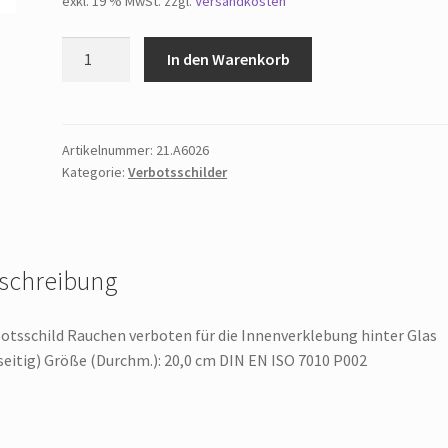
exkl. 19 % MwSt.
zzgl.
Versandkosten
Verbotsschild
In den Warenkorb
Rauchen
verboten
für
die
Artikelnummer:
21.A6026
Kategorie:
Verbotsschilder
Innenverklebung
hinter
Glas
(einseitig)
Menge
schreibung
otsschild Rauchen verboten für die Innenverklebung hinter Glas
seitig) Größe (Durchm.): 20,0 cm DIN EN ISO 7010 P002