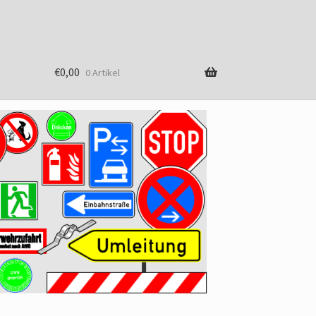
€
0,00
0 Artikel