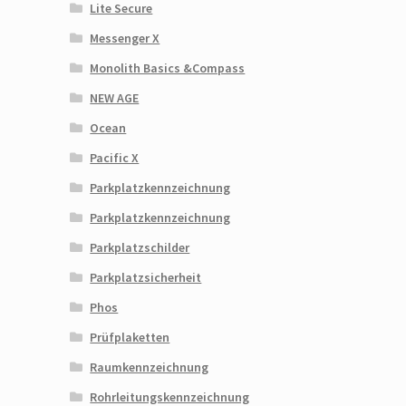
Lite Secure
Messenger X
Monolith Basics &Compass
NEW AGE
Ocean
Pacific X
Parkplatzkennzeichnung
Parkplatzkennzeichnung
Parkplatzschilder
Parkplatzsicherheit
Phos
Prüfplaketten
Raumkennzeichnung
Rohrleitungskennzeichnung