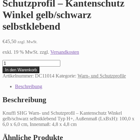
Schutzprofil – Kantenschutz
Winkel gelb/schwarz
selbstklebend
€
45,50
zzgl. MwSt.
exkl. 19 % MwSt.
zzgl.
Versandkosten
Knuffi
SHG
In den Warenkorb
Warn-
Artikelnummer:
DC11014
Kategorie:
Warn- und Schutzprofile
und
Schutzprofil
Beschreibung
-
Kantenschutz
Beschreibung
Winkel
gelb/schwarz
Knuffi SHG Warn- und Schutzprofil – Kantenschutz Winkel
selbstklebend
gelb/schwarz selbstklebend Typ H+, Außenmaß (LxBxH): 100,0 x
Menge
6,0 x 6,0 cm, Innenmaß: 4,8 x 4,8 cm
Ähnliche Produkte