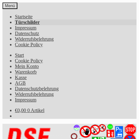
Zur
Zum
Menü
Navigation
Inhalt
springen
springen
Startseite
Türschilder
Impressum
Datenschutz
Widerrufsbelehrung
Cookie Policy
Start
Cookie Policy
Mein Konto
Warenkorb
Kasse
AGB
Datenschutzbelehrung
Widerrufsbelehrung
Impressum
€
0,00
0 Artikel