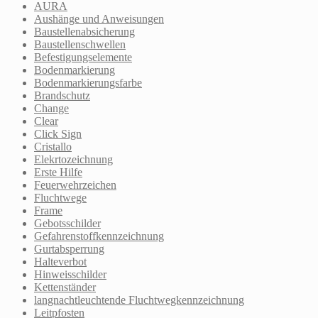
AURA
Aushänge und Anweisungen
Baustellenabsicherung
Baustellenschwellen
Befestigungselemente
Bodenmarkierung
Bodenmarkierungsfarbe
Brandschutz
Change
Clear
Click Sign
Cristallo
Elekrtozeichnung
Erste Hilfe
Feuerwehrzeichen
Fluchtwege
Frame
Gebotsschilder
Gefahrenstoffkennzeichnung
Gurtabsperrung
Halteverbot
Hinweisschilder
Kettenständer
langnachtleuchtende Fluchtwegkennzeichnung
Leitpfosten