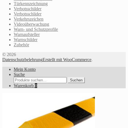
Türkennzeichnung
Verbotsschilder
Verbotsschlider
Verkehrszeichen
Videoüberwachung
Warn- und Schutzprofile
Warnaufsteller
Warnschilder
Zubehör
© 2026
Datenschutzbelehrung
Erstellt mit WooCommerce
.
Mein Konto
Suche
Suche
Suchen
nach:
Warenkorb
0