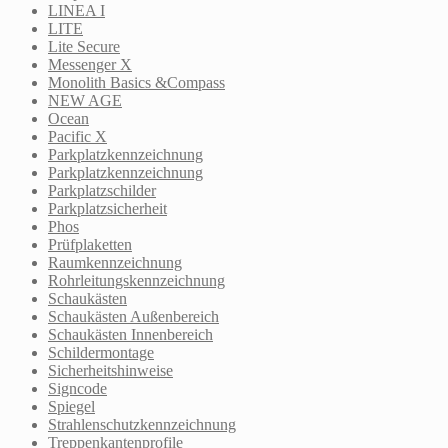
LINEA I
LITE
Lite Secure
Messenger X
Monolith Basics &Compass
NEW AGE
Ocean
Pacific X
Parkplatzkennzeichnung
Parkplatzkennzeichnung
Parkplatzschilder
Parkplatzsicherheit
Phos
Prüfplaketten
Raumkennzeichnung
Rohrleitungskennzeichnung
Schaukästen
Schaukästen Außenbereich
Schaukästen Innenbereich
Schildermontage
Sicherheitshinweise
Signcode
Spiegel
Strahlenschutzkennzeichnung
Treppenkantenprofile