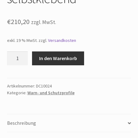
€
210,20
zzgl. MwSt.
exkl. 19 % MwSt.
zzgl.
Versandkosten
Knuffi
In den Warenkorb
SHG
Warn-
und
Schutzprofil
Artikelnummer:
DC10024
Kategorie:
Warn- und Schutzprofile
-
Kantenschutz
Winkel
gelb/schwarz
Beschreibung
selbstklebend
Menge