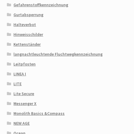
Gefahrenstoffkennzeichnung
Gurtabsperrung
Halteverbot
Hinweisschilder
Kettenständer
langnachtleuchtende Fluchtwegkennzeichnung
Leitpfosten
LINEA I
LITE
Lite Secure
Messenger X
Monolith Basics &Compass
NEW AGE
Ocean