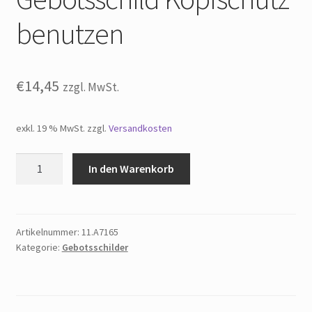
Widerrufsbelehrung
benutzen
Impressum
€
14,45
zzgl. MwSt.
exkl. 19 % MwSt.
zzgl.
Versandkosten
Gebotsschild
In den Warenkorb
Kopfschutz
benutzen
Menge
Artikelnummer:
11.A7165
Kategorie:
Gebotsschilder