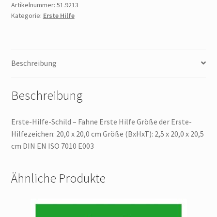
Fahne
Artikelnummer:
51.9213
Kategorie:
Erste Hilfe
Erste
Hilfe
Größe
der
Beschreibung
Erste-
Hilfezeichen:
20,0
Beschreibung
x
20,0
Erste-Hilfe-Schild – Fahne Erste Hilfe Größe der Erste-
cm
Hilfezeichen: 20,0 x 20,0 cm Größe (BxHxT): 2,5 x 20,0 x 20,5
Menge
cm DIN EN ISO 7010 E003
Ähnliche Produkte