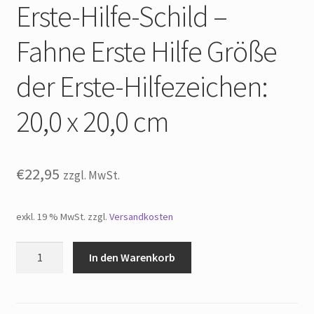
Erste-Hilfe-Schild –
Widerrufsbelehrung
Fahne Erste Hilfe Größe
Impressum
der Erste-Hilfezeichen:
20,0 x 20,0 cm
€
22,95
zzgl. MwSt.
exkl. 19 % MwSt.
zzgl.
Versandkosten
Erste-
In den Warenkorb
Hilfe-
Schild
-