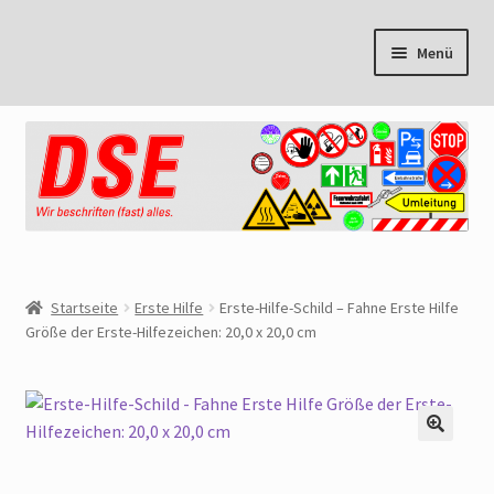
Zur
Zum
Menü
Navigation
Inhalt
springen
springen
Start
Cookie Policy
Mein Konto
Warenkorb
Startseite
Erste Hilfe
Erste-Hilfe-Schild – Fahne Erste Hilfe
Größe der Erste-Hilfezeichen: 20,0 x 20,0 cm
Kasse
AGB
🔍
Datenschutzbelehrung