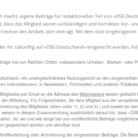
 macht, eigene Beiträge für redaktionellen Teil von »DSE-Deuts
st, dass das Mitglied seinen vollständigen und korrekten Vor- 
reichen des Artikels dort einträgt. Mit dem dort eingetragenen
 oder ihr zukünftig auf »DSE-Deutschland« eingereicht werden, fo
iträge frei von Rechten Dritter, insbesondere Urheber-, Marken- oder Per
tschland« ein uneingeschränktes Nutzungsrecht an den eingereichten B
en Internetservern, in Newslettern, Printmedien und anderen Publikati
 Mitgliedes per Email an die Adresse des
Webmasters
wieder gelöscht 
 der Mitteilung. Für Folgeschäden, die dem Mitglied aus der verspätet
chtverletzung des Mitgliedes (oben unter 1), 2) und 3) ) und soweit sie
ir weisen in diesem Zusammenhang ausdrücklich darauf hin, dass »D
f haben, ob, wo und wie lange bei uns veröffentlichte Beiträge möglic
 gespeichert werden und abrufbar sind.
eröffentlichung oder Archivierung der eingereichten Beiträge. Die Betre