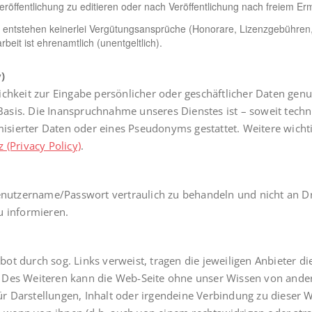
eröffentlichung zu editieren oder nach Veröffentlichung nach freiem E
äge entstehen keinerlei Vergütungsansprüche (Honorare, Lizenzgebühr
eit ist ehrenamtlich (unentgeltlich).
)
chkeit zur Eingabe persönlicher oder geschäftlicher Daten genut
er Basis. Die Inanspruchnahme unseres Dienstes ist – soweit te
isierter Daten oder eines Pseudonyms gestattet. Weitere wich
 (Privacy Policy)
.
Benutzername/Passwort vertraulich zu behandeln und nicht an Dr
u informieren.
gebot durch sog. Links verweist, tragen die jeweiligen Anbieter d
ch. Des Weiteren kann die Web-Seite ohne unser Wissen von ander
 Darstellungen, Inhalt oder irgendeine Verbindung zu dieser W