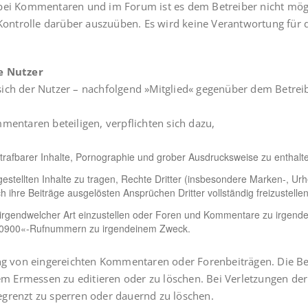
bei Kommentaren und im Forum ist es dem Betreiber nicht möglic
 Kontrolle darüber auszuüben. Es wird keine Verantwortung für d
e Nutzer
sich der Nutzer – nachfolgend »Mitglied« gegenüber dem Betre
mentaren beteiligen, verpflichten sich dazu,
 strafbarer Inhalte, Pornographie und grober Ausdrucksweise zu enthalt
ngestellten Inhalte zu tragen, Rechte Dritter (insbesondere Marken-, Urh
ihre Beiträge ausgelösten Ansprüchen Dritter vollständig freizustellen
gendwelcher Art einzustellen oder Foren und Kommentare zu irgendeine
on »0900«-Rufnummern zu irgendeinem Zweck.
ung von eingereichten Kommentaren oder Forenbeiträgen. Die B
Ermessen zu editieren oder zu löschen. Bei Verletzungen der Pf
 begrenzt zu sperren oder dauernd zu löschen.