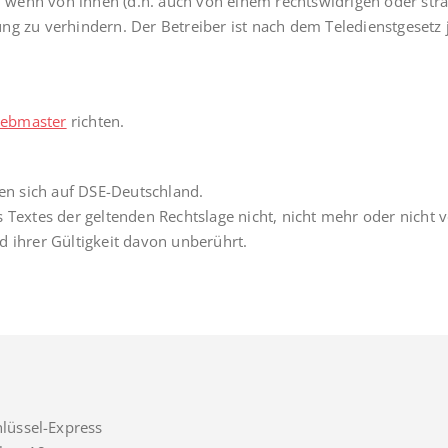
h, wenn von ihnen (d.h. auch von einem rechtswidrigen oder straf
g zu verhindern. Der Betreiber ist nach dem Teledienstgesetz j
ebmaster
richten.
n sich auf DSE-Deutschland.
 Textes der geltenden Rechtslage nicht, nicht mehr oder nicht v
d ihrer Gültigkeit davon unberührt.
lüssel-Express